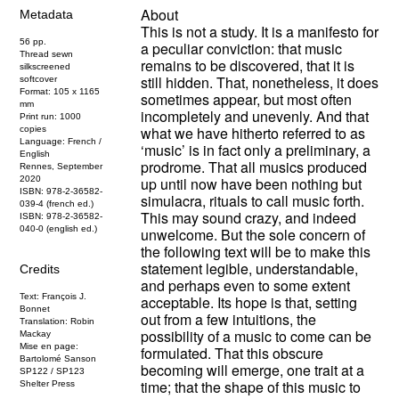
About
Metadata
This is not a study. It is a manifesto for
56 pp.
a peculiar conviction: that music
Thread sewn
remains to be discovered, that it is
silkscreened
still hidden.
That, nonetheless, it does
softcover
Format: 105 x 1165
sometimes appear, but most often
mm
incompletely and unevenly. And that
Print run: 1000
what we have hitherto referred to as
copies
Language: French /
‘music’ is in fact only a preliminary, a
English
prodrome. That all musics produced
Rennes, September
2020
up until now have been nothing but
ISBN: 978-2-36582-
simulacra, rituals to call music forth.
039-4 (french ed.)
This may sound crazy, and indeed
ISBN: 978-2-36582-
040-0 (english ed.)
unwelcome. But the sole concern of
the following text will be to make this
statement legible, understandable,
Credits
and perhaps even to some extent
Text: François J.
acceptable. Its hope is that, setting
Bonnet
out from a few intuitions, the
Translation: Robin
possibility of a music to come can be
Mackay
Mise en page:
formulated. That this obscure
Bartolomé Sanson
becoming will emerge, one trait at a
SP122 / SP123
time; that the shape of this music to
Shelter Press