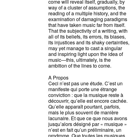
come will reveal itself, gradually, by
way of a cluster of assumptions, the
reading of a multiple history, and the
examination of damaging paradigms
that have taken music far from itself.
That the subjectivity of a writing, with
all of its beliefs, its errors, its biases,
its injustices and its shaky certainties,
may yet manage to cast a singular
and inspiring light upon the idea of
music—this, ultimately, is the
ambition of the lines to come.
A Propos
Ceci n’est pas une étude. C’est un
manifeste qui porte une étrange
conviction : que la musique reste à
découvrir, qu’elle est encore cachée.
Qu’elle apparaît pourtant, parfois,
mais le plus souvent de manière
lacunaire. Et que ce que nous avons
jusqu’alors désigné par « musique »
n’est en fait qu’un préliminaire, un
prodrome. Que toutes les musiques